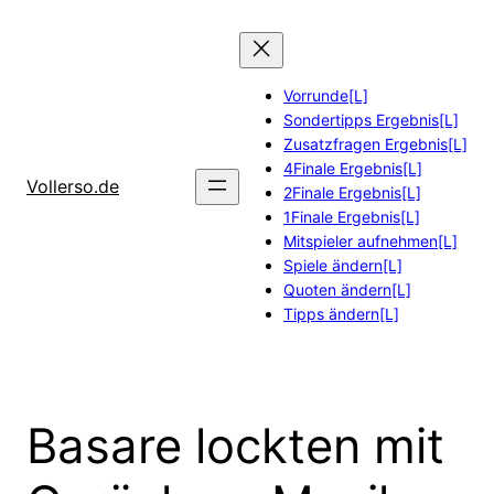
Zum
Inhalt
springen
Vorrunde[L]
Sondertipps Ergebnis[L]
Zusatzfragen Ergebnis[L]
4Finale Ergebnis[L]
Vollerso.de
2Finale Ergebnis[L]
1Finale Ergebnis[L]
Mitspieler aufnehmen[L]
Spiele ändern[L]
Quoten ändern[L]
Tipps ändern[L]
Basare lockten mit