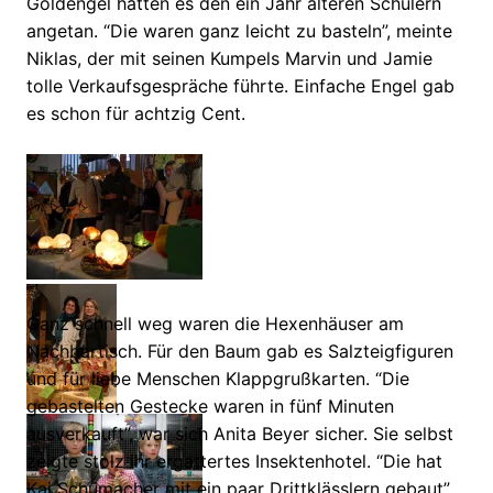
Goldengel hatten es den ein Jahr älteren Schülern
angetan. “Die waren ganz leicht zu basteln”, meinte
Niklas, der mit seinen Kumpels Marvin und Jamie
tolle Verkaufsgespräche führte. Einfache Engel gab
es schon für achtzig Cent.
Ganz schnell weg waren die Hexenhäuser am
Nachbartisch. Für den Baum gab es Salzteigfiguren
und für liebe Menschen Klappgrußkarten. “Die
gebastelten Gestecke waren in fünf Minuten
ausverkauft”, war sich Anita Beyer sicher. Sie selbst
zeigte stolz ihr ergattertes Insektenhotel. “Die hat
Kai Schumacher mit ein paar Drittklässlern gebaut”,