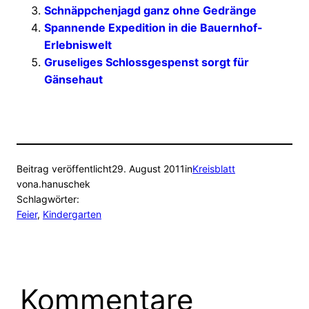
Schnäppchenjagd ganz ohne Gedränge
Spannende Expedition in die Bauernhof-
Erlebniswelt
Gruseliges Schlossgespenst sorgt für
Gänsehaut
Beitrag veröffentlicht
29. August 2011
in
Kreisblatt
von
a.hanuschek
Schlagwörter:
Feier
, 
Kindergarten
Kommentare