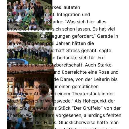
Die Schlagworte Starkes lauteten
Qualitätsmanagement, Integration und
Alterserweiterung. Starke: “Was sich hier alles
entwickelt hat, kann sich sehen lassen. Es hat viel
Arbeit und viel Überlegungen gefordert.” Gerade in
den vergangenen drei Jahren hätten die
Mitarbeiterinnen dauerhaft Stress gehabt, sagte
Wallhöfens Pastor und bedankte sich für ihre
Flexibilität und Einsatzbereitschaft. Auch Starke
sagte Dankeschön – und überreichte eine Rose und
einen Gutschein an jede Dame, von der Leiterin bis
zur Raumpflegerin: “Für einen gemütlichen
stressfreien Abend bei einem Theaterstück in der
Alten Molkerei in Worpswede.” Als Höhepunkt der
Feierlichkeiten war das Stück “Der Grüffelo” von der
Theater-AG der Eltern vorgesehen, allerdings fehlten
die Eule und der Fuchs. Glücklicherweise hatte man