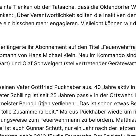
 meinte Tienken ob der Tatsache, dass die Oldendorfer
ienken: „Über Verantwortlichkeit sollten die Inaktiven 
le ein bisschen mehr engagieren. Vielleicht können wir
rlängerte ihr Abonnement auf den Titel „Feuerwehrfra
ann von Hans Michael Klein. Neu im Kommando sind au
wart) und Olaf Schweigert (stellvertretender Gerätew
einen Vater Gottfried Puckhaber aus. 40 Jahre aktiv i
ter Schilling ist seit 25 Jahren passiv in der Ortsweh
ister Bernd Lütjen verliehen: „Das ist schon etwas Be
ine tolle Zusammenarbeit.“ Marcus Puckhaber wiederum r
iehungsweise zum Feuerwehrmann zu befördern. Matthia
st auch Gunnar Schütt, nur ein Jahr nach der letzten