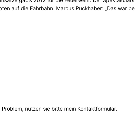
insätze gab’s 2012 für die Feuerwehr. Der Spektakulär
pten auf die Fahrbahn. Marcus Puckhaber: „Das war bei
Problem, nutzen sie bitte mein Kontaktformular.