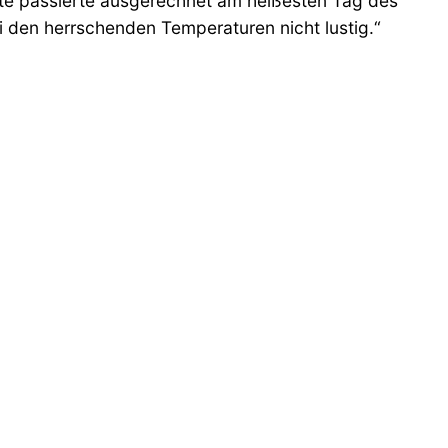
ste passierte ausgerechnet am heißesten Tag des
 den herrschenden Temperaturen nicht lustig.“