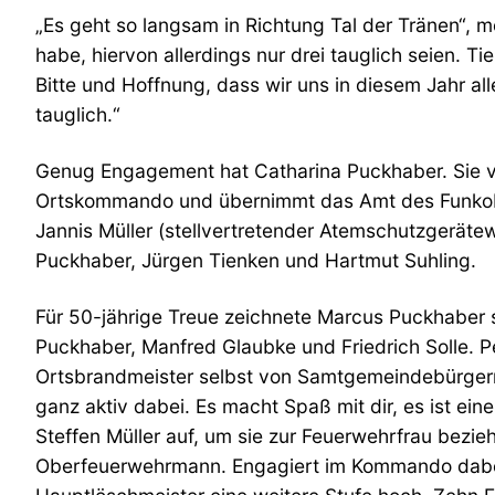
„Es geht so langsam in Richtung Tal der Tränen“,
habe, hiervon allerdings nur drei tauglich seien. T
Bitte und Hoffnung, dass wir uns in diesem Jahr al
tauglich.“
Genug Engagement hat Catharina Puckhaber. Sie ve
Ortskommando und übernimmt das Amt des Funkobm
Jannis Müller (stellvertretender Atemschutzgeräte
Puckhaber, Jürgen Tienken und Hartmut Suhling.
Für 50-jährige Treue zeichnete Marcus Puckhaber s
Puckhaber, Manfred Glaubke und Friedrich Solle. Pe
Ortsbrandmeister selbst von Samtgemeindebürgerme
ganz aktiv dabei. Es macht Spaß mit dir, es ist e
Steffen Müller auf, um sie zur Feuerwehrfrau bez
Oberfeuerwehrmann. Engagiert im Kommando dabei i