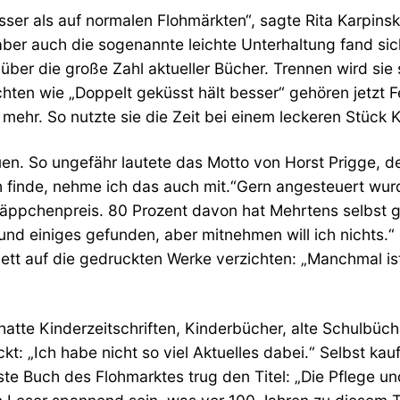
sser als auf normalen Flohmärkten“, sagte Rita Karpinsk
aber auch die sogenannte leichte Unterhaltung fand sich
ber die große Zahl aktueller Bücher. Trennen wird sie si
ten wie „Doppelt geküsst hält besser“ gehören jetzt Fen
 mehr. So nutzte sie die Zeit bei einem leckeren Stück 
. So ungefähr lautete das Motto von Horst Prigge, der 
h finde, nehme ich das auch mit.“Gern angesteuert wurd
ppchenpreis. 80 Prozent davon hat Mehrtens selbst gel
d einiges gefunden, aber mitnehmen will ich nichts.“
lett auf die gedruckten Werke verzichten: „Manchmal is
hatte Kinderzeitschriften, Kinderbücher, alte Schulbüch
t: „Ich habe nicht so viel Aktuelles dabei.“ Selbst kauf
ste Buch des Flohmarktes trug den Titel: „Die Pflege u