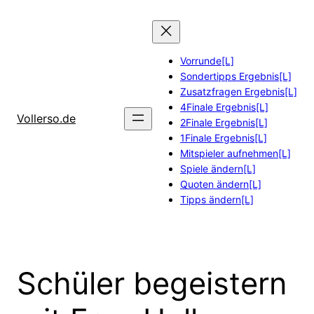
Zum
Inhalt
springen
Vorrunde[L]
Sondertipps Ergebnis[L]
Zusatzfragen Ergebnis[L]
4Finale Ergebnis[L]
Vollerso.de
2Finale Ergebnis[L]
1Finale Ergebnis[L]
Mitspieler aufnehmen[L]
Spiele ändern[L]
Quoten ändern[L]
Tipps ändern[L]
Schüler begeistern