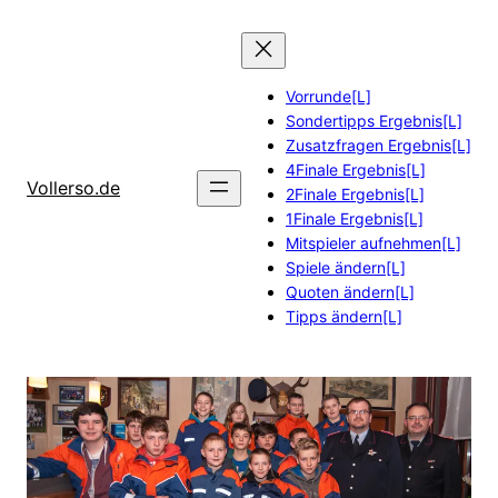
Zum
Inhalt
springen
Vorrunde[L]
Sondertipps Ergebnis[L]
Zusatzfragen Ergebnis[L]
4Finale Ergebnis[L]
Vollerso.de
2Finale Ergebnis[L]
1Finale Ergebnis[L]
Mitspieler aufnehmen[L]
Spiele ändern[L]
Quoten ändern[L]
Tipps ändern[L]