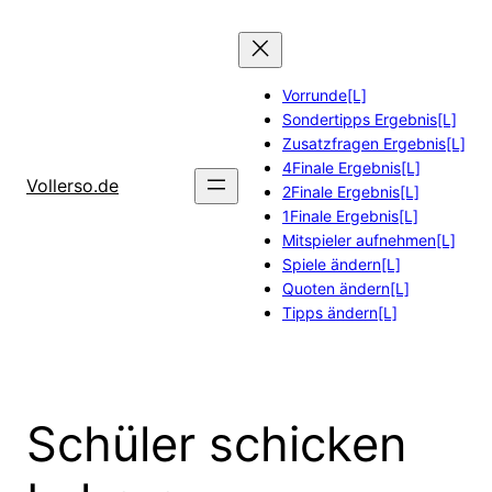
Zum
Inhalt
springen
Vorrunde[L]
Sondertipps Ergebnis[L]
Zusatzfragen Ergebnis[L]
4Finale Ergebnis[L]
Vollerso.de
2Finale Ergebnis[L]
1Finale Ergebnis[L]
Mitspieler aufnehmen[L]
Spiele ändern[L]
Quoten ändern[L]
Tipps ändern[L]
Schüler schicken