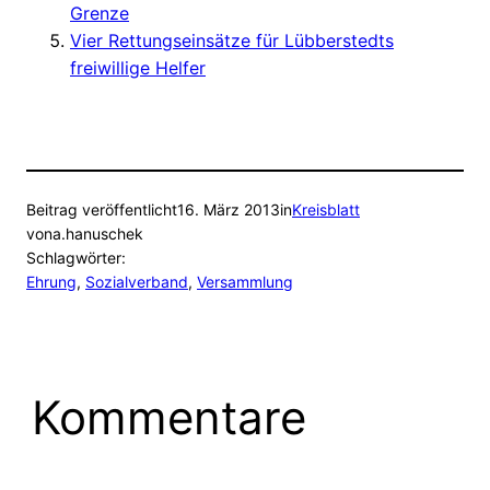
Grenze
Vier Rettungseinsätze für Lübberstedts
freiwillige Helfer
Beitrag veröffentlicht
16. März 2013
in
Kreisblatt
von
a.hanuschek
Schlagwörter:
Ehrung
, 
Sozialverband
, 
Versammlung
Kommentare