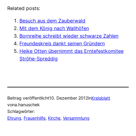
Related posts:
Besuch aus dem Zauberwald
Mit dem König nach Wallhöfen
Bornreihe schreibt wieder schwarze Zahlen
Freundeskreis dankt seinen Gründern
Heike Otten übernimmt das Erntefestkomitee
Ströhe-Spreddig
Beitrag veröffentlicht
10. Dezember 2012
in
Kreisblatt
von
a.hanuschek
Schlagwörter:
Ehrung
, 
Frauenhilfe
, 
Kirche
, 
Versammlung