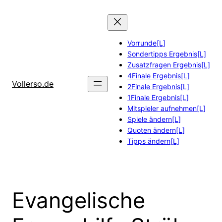
Zum
Inhalt
springen
Vorrunde[L]
Sondertipps Ergebnis[L]
Zusatzfragen Ergebnis[L]
4Finale Ergebnis[L]
Vollerso.de
2Finale Ergebnis[L]
1Finale Ergebnis[L]
Mitspieler aufnehmen[L]
Spiele ändern[L]
Quoten ändern[L]
Tipps ändern[L]
Evangelische