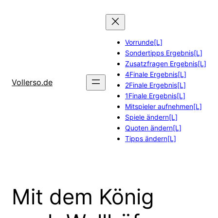
Zum
Inhalt
springen
Vorrunde[L]
Sondertipps Ergebnis[L]
Zusatzfragen Ergebnis[L]
4Finale Ergebnis[L]
Vollerso.de
2Finale Ergebnis[L]
1Finale Ergebnis[L]
Mitspieler aufnehmen[L]
Spiele ändern[L]
Quoten ändern[L]
Tipps ändern[L]
Mit dem König