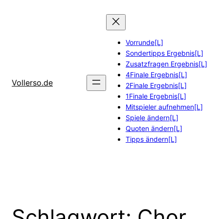
Zum
Inhalt
springen
Vorrunde[L]
Sondertipps Ergebnis[L]
Zusatzfragen Ergebnis[L]
4Finale Ergebnis[L]
Vollerso.de
2Finale Ergebnis[L]
1Finale Ergebnis[L]
Mitspieler aufnehmen[L]
Spiele ändern[L]
Quoten ändern[L]
Tipps ändern[L]
Schlagwort:
Chor