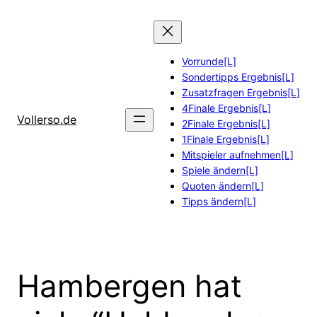
Zum
Inhalt
springen
Vorrunde[L]
Sondertipps Ergebnis[L]
Zusatzfragen Ergebnis[L]
4Finale Ergebnis[L]
Vollerso.de
2Finale Ergebnis[L]
1Finale Ergebnis[L]
Mitspieler aufnehmen[L]
Spiele ändern[L]
Quoten ändern[L]
Tipps ändern[L]
Hambergen hat