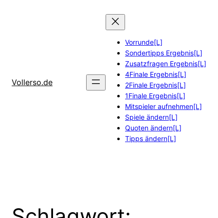
Zum
Inhalt
springen
Vorrunde[L]
Sondertipps Ergebnis[L]
Zusatzfragen Ergebnis[L]
4Finale Ergebnis[L]
Vollerso.de
2Finale Ergebnis[L]
1Finale Ergebnis[L]
Mitspieler aufnehmen[L]
Spiele ändern[L]
Quoten ändern[L]
Tipps ändern[L]
Schlagwort: