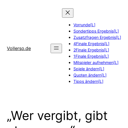
Zum
Inhalt
springen
Vorrunde[L]
Sondertipps Ergebnis[L]
Zusatzfragen Ergebnis[L]
4Finale Ergebnis[L]
Vollerso.de
2Finale Ergebnis[L]
1Finale Ergebnis[L]
Mitspieler aufnehmen[L]
Spiele ändern[L]
Quoten ändern[L]
Tipps ändern[L]
„Wer vergibt, gibt