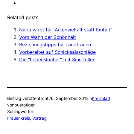
Related posts:
Nabu wirbt für “Artenvielfalt statt Einfalt”
Vom Wahn der Schönheit
Beziehungstipps für Landfrauen
Vorbereitet auf Schicksalsschläge
Die “Lebenslöcher” mit Sinn füllen
Beitrag veröffentlicht
26. September 2012
in
Kreisblatt
von
buerotiger
Schlagwörter:
Frauenkreis
, 
Vortrag