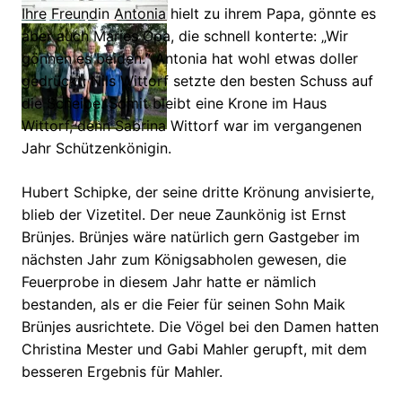
Ihre Freundin Antonia hielt zu ihrem Papa, gönnte es
aber auch Maries Opa, die schnell konterte: „Wir
gönnen es beiden.“ Antonia hat wohl etwas doller
gedrückt: Nils Wittorf setzte den besten Schuss auf
die Scheibe. Somit bleibt eine Krone im Haus
Wittorf, denn Sabrina Wittorf war im vergangenen
Jahr Schützenkönigin.
Hubert Schipke, der seine dritte Krönung anvisierte,
blieb der Vizetitel. Der neue Zaunkönig ist Ernst
Brünjes. Brünjes wäre natürlich gern Gastgeber im
nächsten Jahr zum Königsabholen gewesen, die
Feuerprobe in diesem Jahr hatte er nämlich
bestanden, als er die Feier für seinen Sohn Maik
Brünjes ausrichtete. Die Vögel bei den Damen hatten
Christina Mester und Gabi Mahler gerupft, mit dem
besseren Ergebnis für Mahler.