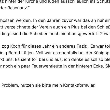
 hinter der Kirche und luden ausschließlich ins Schütze
 der Resonanz.“
chossen werden. In den Jahren zuvor war das an nur e
tt verzeichnete der Verein auch ein Plus bei den Schie
lerdings sind die Scheiben noch nicht ausgewertet. Ge
, zog Koch für dieses Jahr ein anderes Fazit: „Es war to
g Bernd Lütjen. Voll war es ebenfalls bei der Königspro
kt uns. Es sieht toll bei uns aus, ich denke es soll so 
 noch ein paar Feuerwehrleute in der hinteren Ecke. Si
Problem, nutzen sie bitte mein Kontaktformular.