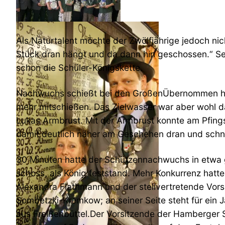
Als Naturtalent möchte der Zwölfjährige jedoch nic
Stück dran hängt und da dann hin geschossen.“ 
schon die Schüler-Königskette.
Nachwuchs schießt bei den GroßenÜbernommen hat 
mehr mitschießen. Das Zielwasser war aber wohl d
Lukas Armbrust. Mit der Armbrust konnte am Pfin
damit deutlich näher am Geschehen dran und schn
30 Minuten hatte der Schützennachwuchs in etwa ge
schoss, als König feststand. Mehr Konkurrenz hatte
Alexandra Flathmann und der stellvertretende Vorsi
Sombetzki-Kremkow; an seiner Seite steht für ein
aus Freißenbüttel.Der Vorsitzende der Hamberger 