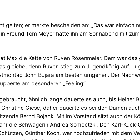
ht gelten; er merkte bescheiden an: „Das war einfach n
Sein Freund Tom Meyer hatte ihn am Sonnabend mit z
Max die Kette von Ruven Rösenmeier. Dem war das gan
as gleiche, denn Ruven stieg zum Jugendkönig auf. Ju
gstmontag John Bujara am besten umgehen. Der Nachwu
upperte am besonderen „Feeling“.
braucht, ähnlich lange dauerte es auch, bis Heiner Bu
 Christine Giese, daher dauerte es bei den Damen auch e
tzende Bernd Bojack. Mit im Vorstand sitzt auch der K
 Jahr die Schwägerin Andrea Sombetzki. Den Karl-Kück-
Schützen, Günther Koch, war hochzufrieden mit dem Ve