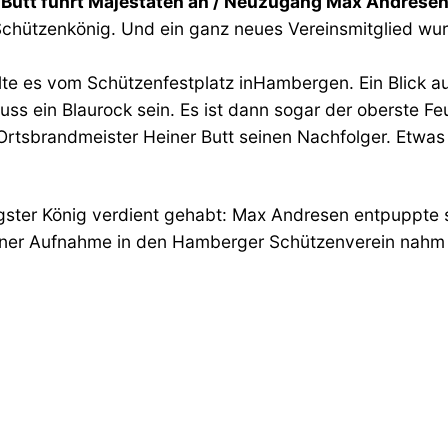
Butt führt Majestäten an / Neuzugang Max Andresen 
Schützenkönig. Und ein ganz neues Vereinsmitglied w
allte es vom Schützenfestplatz inHambergen. Ein Blick a
ss ein Blaurock sein. Es ist dann sogar der oberste 
tsbrandmeister Heiner Butt seinen Nachfolger. Etwas 
ter König verdient gehabt: Max Andresen entpuppte si
einer Aufnahme in den Hamberger Schützenverein nahm