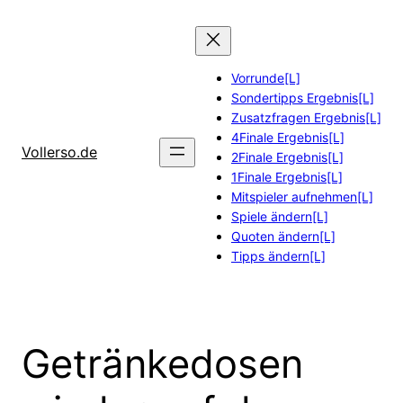
Zum
Inhalt
springen
Vorrunde[L]
Sondertipps Ergebnis[L]
Zusatzfragen Ergebnis[L]
4Finale Ergebnis[L]
Vollerso.de
2Finale Ergebnis[L]
1Finale Ergebnis[L]
Mitspieler aufnehmen[L]
Spiele ändern[L]
Quoten ändern[L]
Tipps ändern[L]
Getränkedosen