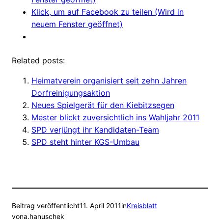
Klick, um auf Facebook zu teilen (Wird in
neuem Fenster geöffnet)
Related posts:
Heimatverein organisiert seit zehn Jahren
Dorfreinigungsaktion
Neues Spielgerät für den Kiebitzsegen
Mester blickt zuversichtlich ins Wahljahr 2011
SPD verjüngt ihr Kandidaten-Team
SPD steht hinter KGS-Umbau
Beitrag veröffentlicht
11. April 2011
in
Kreisblatt
von
a.hanuschek