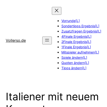
Zum
Inhalt
springen
Vorrunde[L]
Sondertipps Ergebnis[L]
Zusatzfragen Ergebnis[L]
4Finale Ergebnis[L]
Vollerso.de
2Finale Ergebnis[L]
1Finale Ergebnis[L]
Mitspieler aufnehmen[L]
Spiele ändern[L]
Quoten ändern[L]
Tipps ändern[L]
Italiener mit neuem