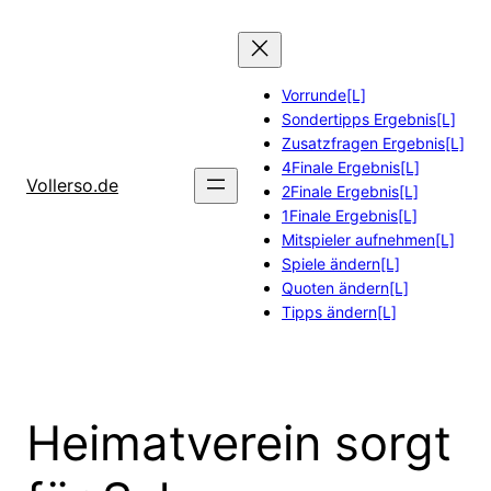
Zum
Inhalt
springen
Vorrunde[L]
Sondertipps Ergebnis[L]
Zusatzfragen Ergebnis[L]
4Finale Ergebnis[L]
Vollerso.de
2Finale Ergebnis[L]
1Finale Ergebnis[L]
Mitspieler aufnehmen[L]
Spiele ändern[L]
Quoten ändern[L]
Tipps ändern[L]
Heimatverein sorgt