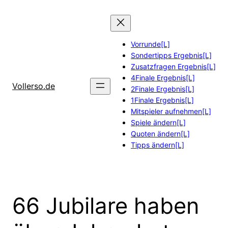
Zum
Inhalt
springen
Vorrunde[L]
Sondertipps Ergebnis[L]
Zusatzfragen Ergebnis[L]
4Finale Ergebnis[L]
Vollerso.de
2Finale Ergebnis[L]
1Finale Ergebnis[L]
Mitspieler aufnehmen[L]
Spiele ändern[L]
Quoten ändern[L]
Tipps ändern[L]
66 Jubilare haben