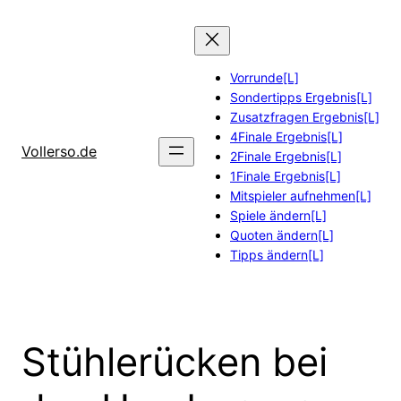
Zum
Inhalt
springen
Vorrunde[L]
Sondertipps Ergebnis[L]
Zusatzfragen Ergebnis[L]
4Finale Ergebnis[L]
Vollerso.de
2Finale Ergebnis[L]
1Finale Ergebnis[L]
Mitspieler aufnehmen[L]
Spiele ändern[L]
Quoten ändern[L]
Tipps ändern[L]
Stühlerücken bei