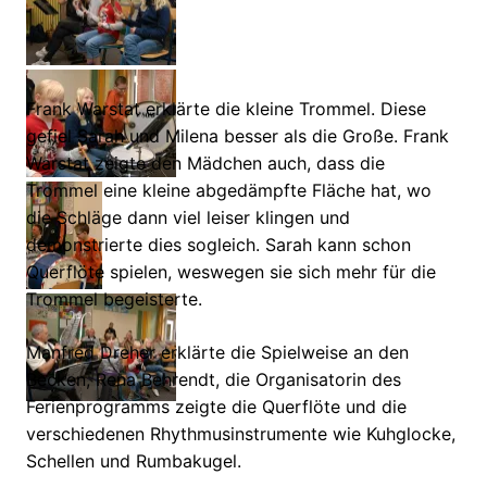
Frank Warstat erklärte die kleine Trommel. Diese
gefiel Sarah und Milena besser als die Große. Frank
Warstat zeigte den Mädchen auch, dass die
Trommel eine kleine abgedämpfte Fläche hat, wo
die Schläge dann viel leiser klingen und
demonstrierte dies sogleich. Sarah kann schon
Querflöte spielen, weswegen sie sich mehr für die
Trommel begeisterte.
Manfred Dreher erklärte die Spielweise an den
Becken, Rena Behrendt, die Organisatorin des
Ferienprogramms zeigte die Querflöte und die
verschiedenen Rhythmusinstrumente wie Kuhglocke,
Schellen und Rumbakugel.