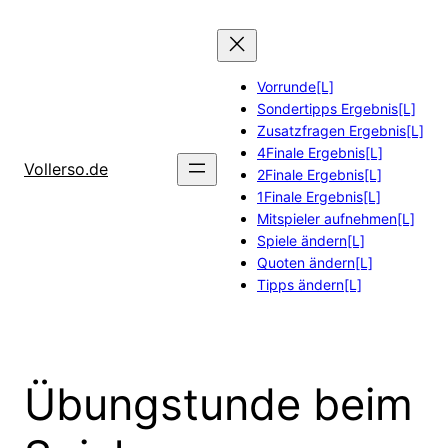
Zum
Inhalt
springen
Vorrunde[L]
Sondertipps Ergebnis[L]
Zusatzfragen Ergebnis[L]
4Finale Ergebnis[L]
Vollerso.de
2Finale Ergebnis[L]
1Finale Ergebnis[L]
Mitspieler aufnehmen[L]
Spiele ändern[L]
Quoten ändern[L]
Tipps ändern[L]
Übungstunde beim