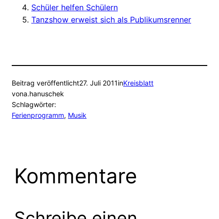
Schüler helfen Schülern
Tanzshow erweist sich als Publikumsrenner
Beitrag veröffentlicht
27. Juli 2011
in
Kreisblatt
von
a.hanuschek
Schlagwörter:
Ferienprogramm
, 
Musik
Kommentare
Schreibe einen