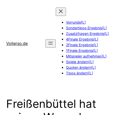
Zum
Inhalt
springen
Vorrunde[L]
Sondertipps Ergebnis[L]
Zusatzfragen Ergebnis[L]
4Finale Ergebnis[L]
Vollerso.de
2Finale Ergebnis[L]
1Finale Ergebnis[L]
Mitspieler aufnehmen[L]
Spiele ändern[L]
Quoten ändern[L]
Tipps ändern[L]
Freißenbüttel hat