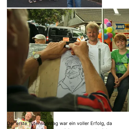
Für eine gehörige
Portion „Extra-Spaß“
sorgten die riesigen
Aquaride-Bälle.
Einmal übers Wasser
gehen konnten die
jungen Besucher des
Gnarrenburger
Tütensonntags.
Der erste Tütensonntag war ein voller Erfolg, da