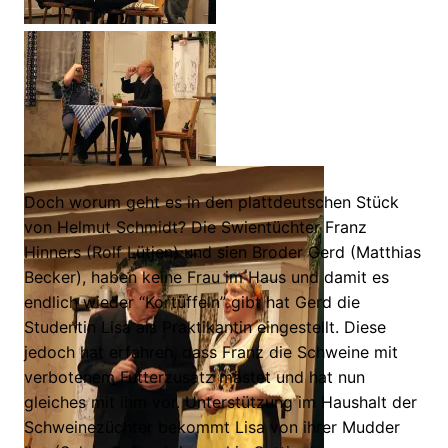
Doch worum geht es in den plattdeutschen Stück
von Helmut Schmidt? Die Swientüchter Franz
Hinners (Rolf Lütjen) und sien Broder Gerd (Matthias
Becker), haben keine Frau im Haus und damit es
endlich wieder “Kortüffeln” gibt hat Gerd die
Studentin Lisa als Praktikantin eingestellt. Diese
jedoch hat erfahren, dass Franz die Schweine mit
verbotenem Futterzusatz mästet und hat nun
gleiches mit ihm vor. Unterstützung im Haushalt der
Schweinezüchter bekommt Lisa von ihrer Mudder