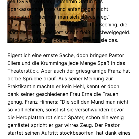
Ilse (Sylvia Gefken), immerhin Gattin des
Sparkassendirektors und anfangs gar nicht
begeistert: “Hier holt man sich ja was weg.”
Bescheid weiß dagegen schon Martha Beening, die
Nachbarin, und kassiert schon fleißig Schweigegeld.
“Dicke Schwiene, dicke Schiene”, nennt sie das.
Eigentlich eine ernste Sache, doch bringen Pastor
Eilers und die Krumminga jede Menge Spaß in das
Theaterstück. Aber auch der griesgrämige Franz hat
derbe Sprüche drauf. Aus seiner Meinung zur
Praktikantin machte er kein Hehl, kennt er doch
dank seiner geschiedenen Frau Erna die Frauen
genug. Franz Hinners: “Die soll den Mund man nicht
so voll nehmen, sonst ist sie verschwunden bevor
die Herdplatten rot sind.” Später, schon ein wenig
gemästet spricht er gar wirres Zeug. Der Pastor
startet seinen Auftritt stockbesoffen, hat dank eines