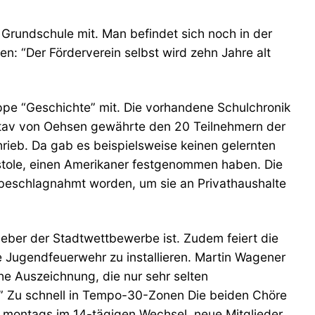
er Grundschule mit. Man befindet sich noch in der
en: “Der Förderverein selbst wird zehn Jahre alt
ppe “Geschichte” mit. Die vorhandene Schulchronik
Gustav von Oehsen gewährte den 20 Teilnehmern der
rieb. Da gab es beispielsweise keinen gelernten
istole, einen Amerikaner festgenommen haben. Die
r beschlagnahmt worden, um sie an Privathaushalte
geber der Stadtwettbewerbe ist. Zudem feiert die
 Jugendfeuerwehr zu installieren. Martin Wagener
e Auszeichnung, die nur sehr selten
r.” Zu schnell in Tempo-30-Zonen Die beiden Chöre
 montags im 14-tägigen Wechsel, neue Mitglieder