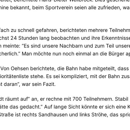
ine bekannt, beim Sportverein seien alle zufrieden, wa
ach zu schnell gefahren, berichteten mehrere Teilnehm
t 24 Stunden lang beobachten und ihre Erkenntnisse ev
 meinte: “Es sind unsere Nachbarn und zum Teil unsere
ächerlich.” Man möchte nun noch einmal an die Bürger app
 Von Oehsen berichtete, die Bahn habe mitgeteilt, da
ioritätenliste stehe. Es sei kompliziert, mit der Bahn
 daran”, war sein Fazit.
t räumt auf” an, er rechne mit 700 Teilnehmern. Stabil
tte das gedacht.” Auf lange Sicht könnte er sich eine K
r Straße ist rechts Sandhausen und links Ströhe, das spr