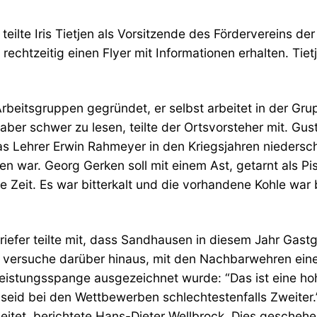
 teilte Iris Tietjen als Vorsitzende des Fördervereins d
chtzeitig einen Flyer mit Informationen erhalten. Tietj
beitsgruppen gegründet, er selbst arbeitet in der Gru
i aber schwer zu lesen, teilte der Ortsvorsteher mit. 
s Lehrer Erwin Rahmeyer in den Kriegsjahren niedersch
n war. Georg Gerken soll mit einem Ast, getarnt als P
 Zeit. Es war bitterkalt und die vorhandene Kohle wa
iefer teilte mit, dass Sandhausen in diesem Jahr Gast
n versuche darüber hinaus, mit den Nachbarwehren eine
eistungsspange ausgezeichnet wurde: “Das ist eine hoh
 seid bei den Wettbewerben schlechtestenfalls Zweite
tet, berichtete Hans-Dieter Wellbrock. Dies geschehe