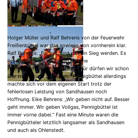
Holger Müller und Ralf Behrens von der Feuerwehr
Freißenbüttel war das sowieso von vornherein klar.
Ralf Behrens: „Für uns wird es kein Sieg werden. Es
lief normal weg, wir haben dumme
Flüchtigkeitsfehler gemacht. Dafür dürfen wir schon
Bier trinken und zugucken.“ Pennigbüttel allerdings
machte sich vor dem eigenen Start trotz der
fehlerlosen Leistung von Sandhausen noch
Hoffnung. Eike Behrens: „Wir geben nicht auf. Besser
geht immer. Wir geben Vollgas, Pennigbüttel ist
immer vorne dabei.“ Fast eine Minute waren die
Pennigbütteler letztlich langsamer als Sandhausen
und auch als Ohlenstedt.