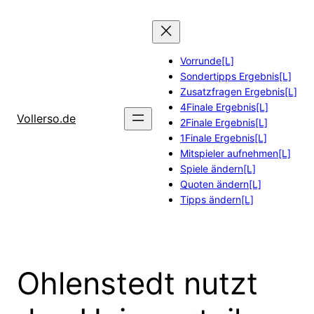
Zum
Inhalt
springen
Vorrunde[L]
Sondertipps Ergebnis[L]
Zusatzfragen Ergebnis[L]
4Finale Ergebnis[L]
Vollerso.de
2Finale Ergebnis[L]
1Finale Ergebnis[L]
Mitspieler aufnehmen[L]
Spiele ändern[L]
Quoten ändern[L]
Tipps ändern[L]
Ohlenstedt nutzt