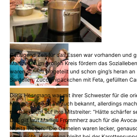
Genügend Zeit für das Essen war vorhanden und ge
Mahlzeiten im großen Kreis fördern das Sozialleb
waren schnell eingeteilt und schon ging’s heran a
Sardellen, Zucchinipäckchen mit Feta, gefüllten Ca
Doris Hesemann war mit ihrer Schwester für die or
Möhrensuppe ist ihr auch bekannt, allerdings macht
mit Rücksicht auf ihre Mitstreiter: “Hätte schärfer
Das gilt laut Marlies Frommherz auch für die Avoca
Marita Tietjen: “Die Garnelen waren lecker, genaus
noch nicht. Hesemann bleibt bei der Karottensuppe