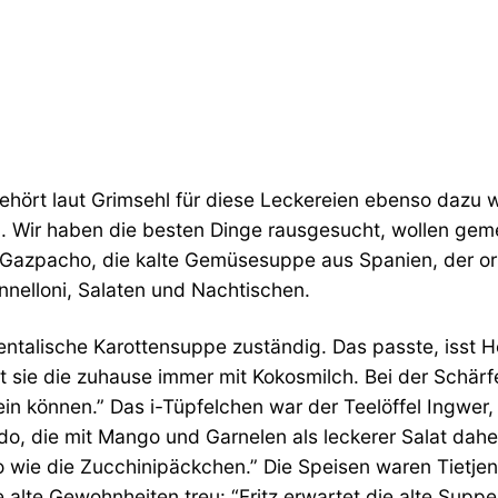
hört laut Grimsehl für diese Leckereien ebenso dazu 
en. Wir haben die besten Dinge rausgesucht, wollen g
n Gazpacho, die kalte Gemüsesuppe aus Spanien, der or
nnelloni, Salaten und Nachtischen.
ientalische Karottensuppe zuständig. Das passte, isst
 sie die zuhause immer mit Kokosmilch. Bei der Schärfe
 sein können.” Das i-Tüpfelchen war der Teelöffel Ingwer
do, die mit Mango und Garnelen als leckerer Salat dahe
o wie die Zucchinipäckchen.” Die Speisen waren Tietjen 
 alte Gewohnheiten treu: “Fritz erwartet die alte Supp