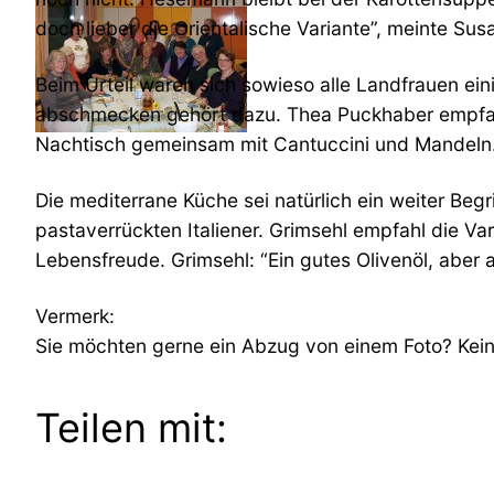
doch lieber die Orientalische Variante”, meinte Su
Beim Urteil waren sich sowieso alle Landfrauen ei
abschmecken gehört dazu. Thea Puckhaber empfahl 
Nachtisch gemeinsam mit Cantuccini und Mandeln
Die mediterrane Küche sei natürlich ein weiter Begr
pastaverrückten Italiener. Grimsehl empfahl die Va
Lebensfreude. Grimsehl: “Ein gutes Olivenöl, aber a
Vermerk:
Sie möchten gerne ein Abzug von einem Foto? Kein 
Teilen mit: