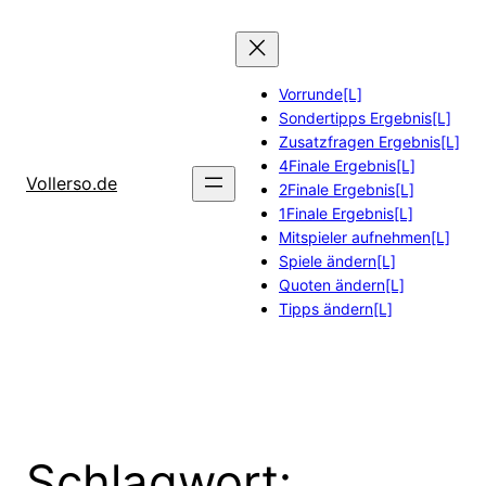
Zum
Inhalt
springen
Vorrunde[L]
Sondertipps Ergebnis[L]
Zusatzfragen Ergebnis[L]
4Finale Ergebnis[L]
Vollerso.de
2Finale Ergebnis[L]
1Finale Ergebnis[L]
Mitspieler aufnehmen[L]
Spiele ändern[L]
Quoten ändern[L]
Tipps ändern[L]
Schlagwort: