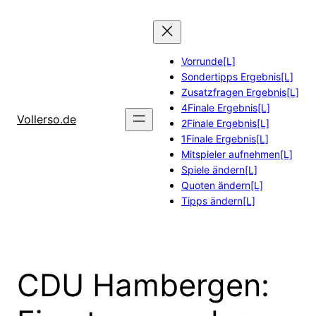
Zum
Inhalt
springen
Vorrunde[L]
Sondertipps Ergebnis[L]
Zusatzfragen Ergebnis[L]
4Finale Ergebnis[L]
Vollerso.de
2Finale Ergebnis[L]
1Finale Ergebnis[L]
Mitspieler aufnehmen[L]
Spiele ändern[L]
Quoten ändern[L]
Tipps ändern[L]
CDU Hambergen: