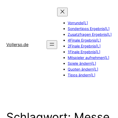
Zum
Inhalt
springen
Vorrunde[L]
Sondertipps Ergebnis[L]
Zusatzfragen Ergebnis[L]
4Finale Ergebnis[L]
Vollerso.de
2Finale Ergebnis[L]
1Finale Ergebnis[L]
Mitspieler aufnehmen[L]
Spiele ändern[L]
Quoten ändern[L]
Tipps ändern[L]
Schlagwort:
Messe