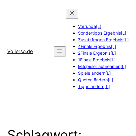
Zum
Inhalt
springen
Vorrunde[L]
Sondertipps Ergebnis[L]
Zusatzfragen Ergebnis[L]
4Finale Ergebnis[L]
Vollerso.de
2Finale Ergebnis[L]
1Finale Ergebnis[L]
Mitspieler aufnehmen[L]
Spiele ändern[L]
Quoten ändern[L]
Tipps ändern[L]
Schlagwort: