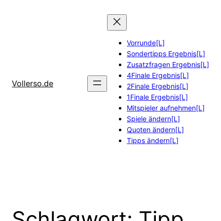
Zum
Inhalt
springen
Vorrunde[L]
Sondertipps Ergebnis[L]
Zusatzfragen Ergebnis[L]
4Finale Ergebnis[L]
Vollerso.de
2Finale Ergebnis[L]
1Finale Ergebnis[L]
Mitspieler aufnehmen[L]
Spiele ändern[L]
Quoten ändern[L]
Tipps ändern[L]
Schlagwort:
Tipp