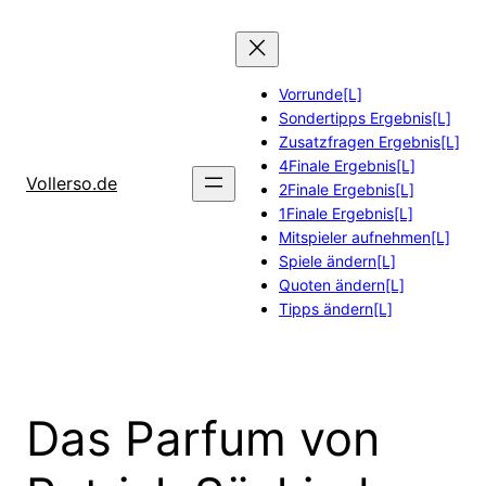
Zum
Inhalt
springen
Vorrunde[L]
Sondertipps Ergebnis[L]
Zusatzfragen Ergebnis[L]
4Finale Ergebnis[L]
Vollerso.de
2Finale Ergebnis[L]
1Finale Ergebnis[L]
Mitspieler aufnehmen[L]
Spiele ändern[L]
Quoten ändern[L]
Tipps ändern[L]
Das Parfum von