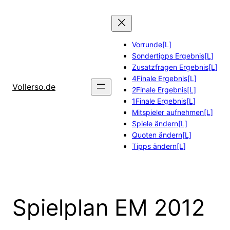
Zum
Inhalt
springen
Vorrunde[L]
Sondertipps Ergebnis[L]
Zusatzfragen Ergebnis[L]
4Finale Ergebnis[L]
Vollerso.de
2Finale Ergebnis[L]
1Finale Ergebnis[L]
Mitspieler aufnehmen[L]
Spiele ändern[L]
Quoten ändern[L]
Tipps ändern[L]
Spielplan EM 2012