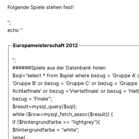
Folgende Spiele stehen fest!
“;
echo ”
Europameisterschaft 2012
“;
######Spiele aus der Datenbank holen
$sql=”select * from $spiel where bezug = ‘Gruppe A’ 
‘Gruppe B’ or bezug = ‘Gruppe C’ or bezug = ‘Gruppe
‘Achtelfinale’ or bezug =’Viertelfinale’ or bezug = ‘Halb
bezug = ‘Finale’”;
$result=mysql_query($sql);
while ($row=mysql_fetch_assoc($result)) {
if ($hintergrundfarbe == “lightgrey”){
$hintergrundfarbe = “white”;
}else{