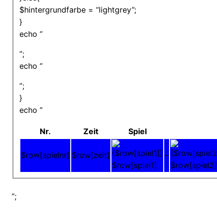
$hintergrundfarbe = “lightgrey”;
}
echo ”
“;
echo ”
“;
}
echo ”
Nr.
Zeit
Spiel
$row[spielnr]
$row[zeit]
–
$row[spiel1]
$row[spiel2]
“;