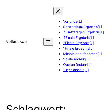
Zum
Inhalt
springen
Vorrunde[L]
Sondertipps Ergebnis[L]
Zusatzfragen Ergebnis[L]
4Finale Ergebnis[L]
Vollerso.de
2Finale Ergebnis[L]
1Finale Ergebnis[L]
Mitspieler aufnehmen[L]
Spiele ändern[L]
Quoten ändern[L]
Tipps ändern[L]
Schlagwort: