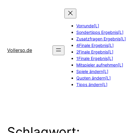
Zum
Inhalt
springen
Vorrunde[L]
Sondertipps Ergebnis[L]
Zusatzfragen Ergebnis[L]
4Finale Ergebnis[L]
Vollerso.de
2Finale Ergebnis[L]
1Finale Ergebnis[L]
Mitspieler aufnehmen[L]
Spiele ändern[L]
Quoten ändern[L]
Tipps ändern[L]
Schlagwort: